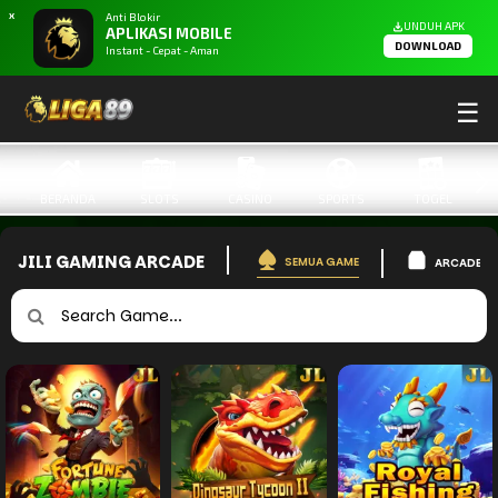
X
Anti Blokir
UNDUH APK
APLIKASI MOBILE
DOWNLOAD
Instant - Cepat - Aman
☰
BERANDA
SLOTS
CASINO
SPORTS
TOGEL
JILI GAMING ARCADE
SEMUA GAME
ARCADE