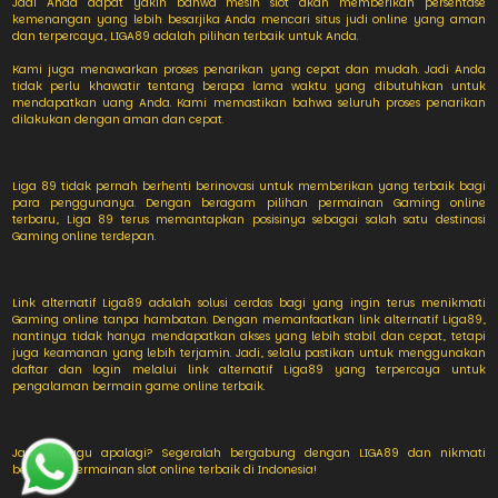
Jadi Anda dapat yakin bahwa mesin slot akan memberikan persentase
kemenangan yang lebih besar.jika Anda mencari situs judi online yang aman
dan terpercaya, LIGA89 adalah pilihan terbaik untuk Anda.
Kami juga menawarkan proses penarikan yang cepat dan mudah. Jadi Anda
tidak perlu khawatir tentang berapa lama waktu yang dibutuhkan untuk
mendapatkan uang Anda. Kami memastikan bahwa seluruh proses penarikan
dilakukan dengan aman dan cepat.
Liga 89 tidak pernah berhenti berinovasi untuk memberikan yang terbaik bagi
para penggunanya. Dengan beragam pilihan permainan Gaming online
terbaru, Liga 89 terus memantapkan posisinya sebagai salah satu destinasi
Gaming online terdepan.
Link alternatif Liga89 adalah solusi cerdas bagi yang ingin terus menikmati
Gaming online tanpa hambatan. Dengan memanfaatkan link alternatif Liga89,
nantinya tidak hanya mendapatkan akses yang lebih stabil dan cepat, tetapi
juga keamanan yang lebih terjamin. Jadi, selalu pastikan untuk menggunakan
daftar dan login melalui link alternatif Liga89 yang terpercaya untuk
pengalaman bermain game online terbaik.
Jadi, tunggu apalagi? Segeralah bergabung dengan LIGA89 dan nikmati
berbagai permainan slot online terbaik di Indonesia!