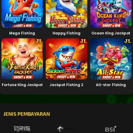
Mega Fishing
Happy Fishing
Ocean King Jackpot
Fortune King Jackpot
Jackpot Fishing 2
All-star Fishing
JENIS PEMBAYARAN