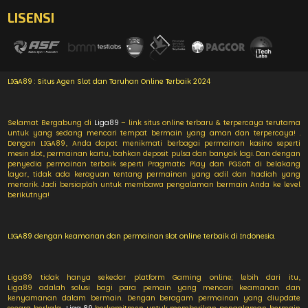
LISENSI
LIGA89 : Situs Agen Slot dan Taruhan Online Terbaik 2024
Selamat Bergabung di
Liga89
– link situs online terbaru & terpercaya terutama
untuk yang sedang mencari tempat bermain yang aman dan terpercaya! .
Dengan LIGA89, Anda dapat menikmati berbagai permainan kasino seperti
mesin slot, permainan kartu, bahkan deposit pulsa dan banyak lagi. Dan dengan
penyedia permainan terbaik seperti Pragmatic Play dan PGSoft di belakang
layar, tidak ada keraguan tentang permainan yang adil dan hadiah yang
menarik. Jadi bersiaplah untuk membawa pengalaman bermain Anda ke level
berikutnya!
LIGA89 dengan keamanan dan permainan slot online terbaik di Indonesia.
Liga89 tidak hanya sekedar platform Gaming online; lebih dari itu,
Liga89 adalah solusi bagi para pemain yang mencari keamanan dan
kenyamanan dalam bermain. Dengan beragam permainan yang diupdate