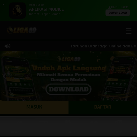
X
Anti Blokir
UNDUH APK
APLIKASI MOBILE
DOWNLOAD
Instant - Cepat - Aman
☰
Taruhan Olahraga Online dan Bandar
MASUK
DAFTAR
BERANDA
SLOTS
CASINO
SPORTS
TOGEL