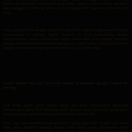
terkini dan kebijakan keamanan yang ketat, Liga89 mulai menarik perhatian
para penggemar Gaming online yang menginginkan layanan prima dan fair
play.
Untuk yang tertarik dengan game Gaming online, ada baiknya terus mengikuti
pembahasan ini tentang Liga89. Platform ini terus berkembang dengan
menghadirkan inovasi-inovasi baru dalam permainan yang mereka tawarkan.
Dengan mengutamakan kepuasan pengguna, Liga89 selalu mengupdate sistem
dengan meningkatkan pengalaman bermain yang lebih baik.
LIGA89 adalah situs judi slot online terbaik di Indonesia dengan tingkat RTP
tertinggi.
Jadi Anda dapat yakin bahwa mesin slot akan memberikan persentase
kemenangan yang lebih besar.jika Anda mencari situs judi online yang aman
dan terpercaya, LIGA89 adalah pilihan terbaik untuk Anda.
Kami juga menawarkan proses penarikan yang cepat dan mudah. Jadi Anda
tidak perlu khawatir tentang berapa lama waktu yang dibutuhkan untuk
mendapatkan uang Anda. Kami memastikan bahwa seluruh proses penarikan