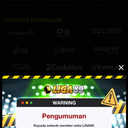
PROVIDER PERMAINAN
×