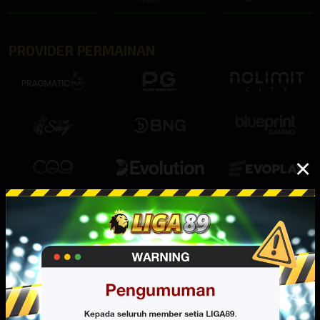
PROVIDER PERMAINAN
×